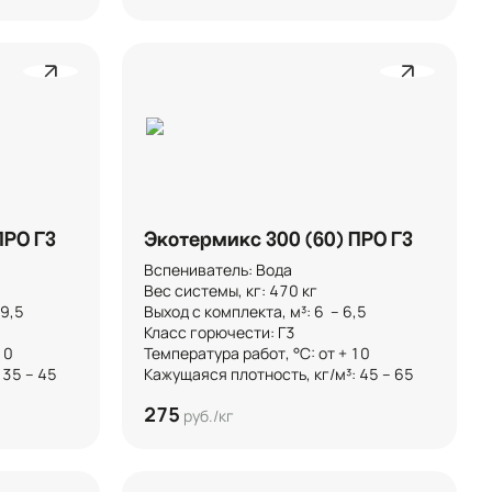
ПРО Г3
Экотермикс 300 (60) ПРО Г3
Вспениватель: Вода

Вес системы, кг: 470 кг

,5 

Выход с комплекта, м³: 6  – 6,5 

Класс горючести: Г3



Температура работ, °C: от + 10

 35 – 45
Кажущаяся плотность, кг/м³: 45 – 65
275
руб./кг