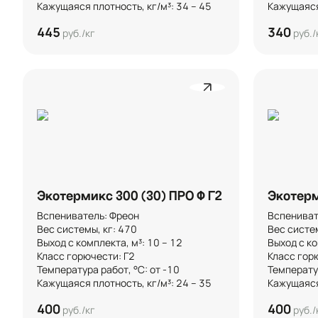
Кажущаяся плотность, кг/м³: 34 – 45
Кажущаяся 
445
340
руб./кг
руб./
Экотермикс 300 (30) ПРО Ф Г2
Экотерм
Вспениватель: Фреон

Вспенивате
Вес системы, кг: 470

Вес системы
Выход с комплекта, м³: 10 – 12

Выход с ком
Класс горючести: Г2

Класс горю
Температура работ, °C: от -10

Температур
Кажущаяся плотность, кг/м³: 24 – 35
Кажущаяся 
400
400
руб./кг
руб./