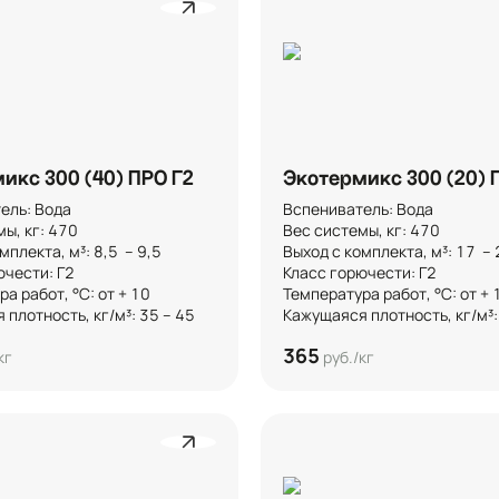
икс 300 (40) ПРО Г2
Экотермикс 300 (20) 
ль: Вода

Вспениватель: Вода

, кг: 470

Вес системы, кг: 470

плекта, м³: 8,5  – 9,5 

Выход с комплекта, м³: 17  – 21
чести: Г2

Класс горючести: Г2

 работ, °C: от + 10

Температура работ, °C: от + 10
плотность, кг/м³: 35 – 45
Кажущаяся плотность, кг/м³:
365
кг
руб./кг