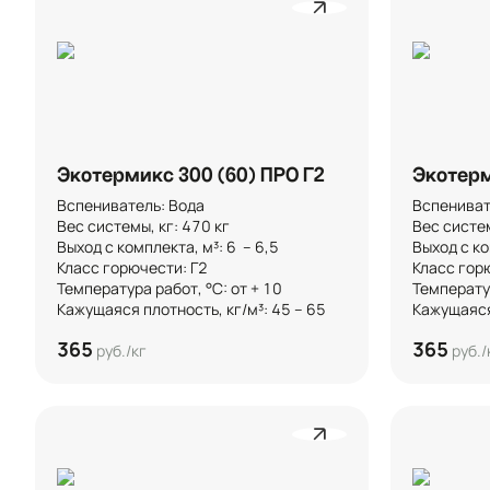
Экотермикс 300 (60) ПРО Г2
Экотерм
Вспениватель: Вода

Вспенивате
Вес системы, кг: 470 кг

Вес системы
Выход с комплекта, м³: 6  – 6,5 

Выход с ком
Класс горючести: Г2

Класс горю
Температура работ, °C: от + 10

Температура
Кажущаяся плотность, кг/м³: 45 – 65
Кажущаяся 
365
365
руб./кг
руб./