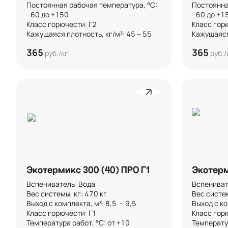
Постоянная рабочая температура, °C: 
Постоянна
–60 до +150

–60 до +150
Класс горючести: Г2

Класс горю
Кажущаяся плотность, кг/м³: 45 – 55
Кажущаяся 
365
365
руб./кг
руб./
Экотермикс 300 (40) ПРО Г1
Экотерм
Вспениватель: Вода

Вспенивате
Вес системы, кг: 470 кг

Вес системы
Выход с комплекта, м³: 8,5  – 9,5 

Выход с ком
Класс горючести: Г1

Класс горю
Температура работ, °C: от +10

Температур