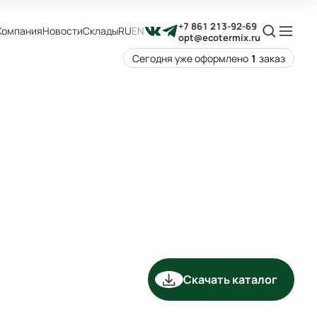
+7 861 213-92-69
Компания
Новости
Склады
RU
EN
opt@ecotermix.ru
Сегодня уже оформлено
1
заказ
Скачать каталог