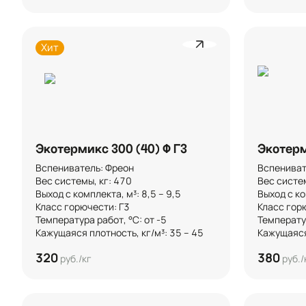
Хит
Экотермикс 300 (40) Ф Г3
Экотерм
Вспениватель: Фреон

Вспенивате
Вес системы, кг: 470

Вес системы
Выход с комплекта, м³: 8,5 – 9,5 

Выход с ком
Класс горючести: Г3

Класс горю
Температура работ, °C: от -5

Температура
Кажущаяся плотность, кг/м³: 35 – 45
Кажущаяся 
320
380
руб./кг
руб./