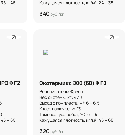
 35 – 45
Кажущаяся плотность, кг/м³: 24 – 35
340
руб./кг
ПРО Ф Г2
Экотермикс 300 (60) Ф Г3
Вспениватель: Фреон

Вес системы, кг: 470



Выход с комплекта, м³: 6 – 6,5  

Класс горючести: Г3



Температура работ, °C: от -5

 45 – 65
Кажущаяся плотность, кг/м³: 45 – 65
320
руб./кг