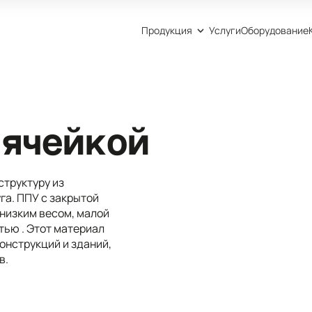
Продукция
Услуги
Оборудование
 ячейкой
структуру из
га. ППУ с закрытой
низким весом, малой
ью . Этот материал
онструкций и зданий,
в.