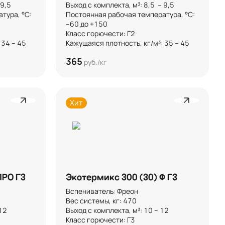
,5 

Выход с комплекта, м³: 8,5  – 9,5 

ура, °C: 
Постоянная рабочая температура, °C: 
–60 до +150

Класс горючести: Г2

 34 – 45
Кажущаяся плотность, кг/м³: 35 – 45
365
руб./кг
Хит
ПРО Г3
Экотермикс 300 (30) Ф Г3
Вспениватель: Фреон

Вес системы, кг: 470

2

Выход с комплекта, м³: 10 – 12

Класс горючести: Г3
