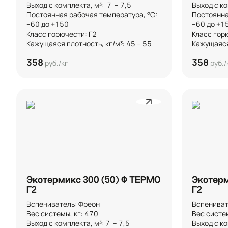
Выход с комплекта, м³:  7  – 7,5 

Выход с ком
Постоянная рабочая температура, °C: 
Постоянна
–60 до +150

–60 до +150
Класс горючести: Г2

Класс горю
Кажущаяся плотность, кг/м³: 45 – 55
Кажущаяся 
358
358
руб./кг
руб./
Экотермикс 300 (50) Ф ТЕРМО
Экотерм
Г2
Г2
Вспениватель: Фреон

Вспенивате
Вес системы, кг: 470

Вес системы
Выход с комплекта, м³: 7  – 7,5 

Выход с ком