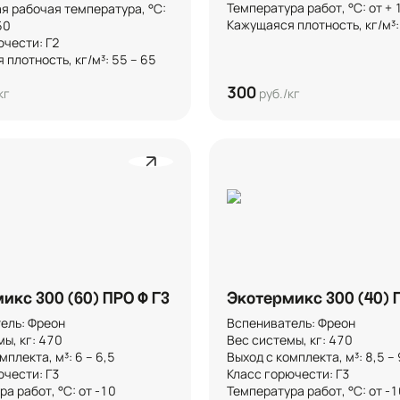
Температура работ, °C: от + 10
я рабочая температура, °C: 
Кажущаяся плотность, кг/м³:


чести: Г2

плотность, кг/м³: 55 – 65
300
кг
руб./кг
икс 300 (60) ПРО Ф Г3
Экотермикс 300 (40) 
ль: Фреон

Вспениватель: Фреон

, кг: 470

Вес системы, кг: 470

плекта, м³: 6 – 6,5 

Выход с комплекта, м³: 8,5 – 9,
чести: Г3

Класс горючести: Г3

а работ, °C: от -10

Температура работ, °C: от -10