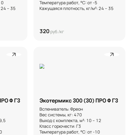


Температура работ, °C: от -5

 24 – 35
Кажущаяся плотность, кг/м³: 24 – 35
320
руб./кг
ПРО Ф Г3
Экотермикс 300 (30) ПРО Ф Г3
Вспениватель: Фреон

Вес системы, кг: 470

5 

Выход с комплекта, м³: 10 – 12

Класс горючести: Г3



Температура работ, °C: от -10
