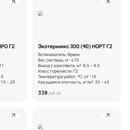
ПРО Г2
Экотермикс 300 (40) НОРТ Г2
Вспениватель: Фреон

Вес системы, кг: 470

 

Выход с комплекта, м³: 8,5 – 9,5 

Класс горючести: Г2



Температура работ, °C: от -16

 15 – 25
Кажущаяся плотность, кг/м³: 35 – 45
338
руб./кг