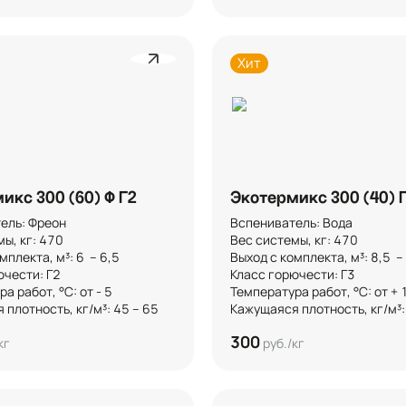
Хит
икс 300 (60) Ф Г2
Экотермикс 300 (40) 
ль: Фреон

Вспениватель: Вода

, кг: 470

Вес системы, кг: 470

плекта, м³: 6  – 6,5

Выход с комплекта, м³: 8,5  – 9
чести: Г2

Класс горючести: Г3

 работ, °C: от - 5

Температура работ, °C: от + 10
плотность, кг/м³: 45 – 65
Кажущаяся плотность, кг/м³:
300
кг
руб./кг