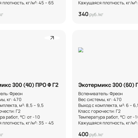
плотность, кг/м³: 45 – 65
Кажущаяся плотность, кг/м³:
340
кг
руб./кг
икс 300 (40) ПРО Ф Г2
Экотермикс 300 (60) 
ль: Фреон

Вспениватель: Фреон

, кг: 470

Вес системы, кг: 470

плекта, м³: 8,5 – 9,5 

Выход с комплекта, м³: 6 – 6,5 
чести: Г2

Класс горючести: Г2

а работ, °C: от -10

Температура работ, °C: от -10
плотность, кг/м³: 35 – 45
Кажущаяся плотность, кг/м³:
400
кг
руб./кг