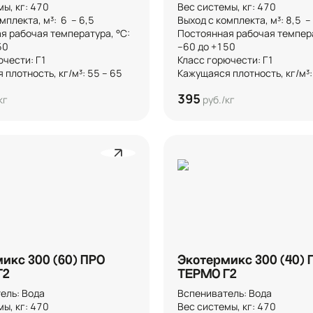
, кг: 470

Вес системы, кг: 470

плекта, м³:  6  – 6,5 

Выход с комплекта, м³: 8,5  – 9
я рабочая температура, °C: 
Постоянная рабочая температ


–60 до +150

чести: Г1

Класс горючести: Г1

плотность, кг/м³: 55 – 65
Кажущаяся плотность, кг/м³:
395
кг
руб./кг
икс 300 (60) ПРО
Экотермикс 300 (40) 
Г2
ТЕРМО Г2
ль: Вода

Вспениватель: Вода

, кг: 470

Вес системы, кг: 470
