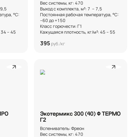
Вес системы, кг: 470

,5 

Выход с комплекта, м³: 7  – 7,5 

ура, °C: 
Постоянная рабочая температура, °C: 
–60 до +150

Класс горючести: Г1

 34 – 45
Кажущаяся плотность, кг/м³: 45 – 55
395
руб./кг
ПРО
Экотермикс 300 (40) Ф ТЕРМО
Г2
Вспениватель: Фреон

Вес системы, кг: 470
