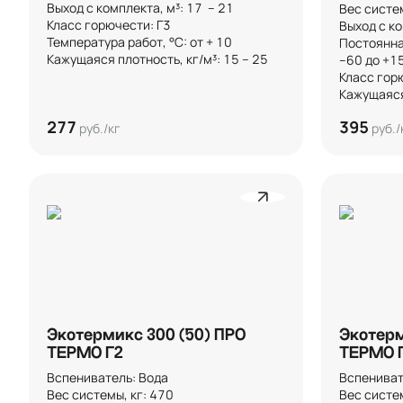
Выход с комплекта, м³: 17  – 21 

Вес системы
Класс горючести: Г3

Выход с ком
Температура работ, °C: от + 10

Постоянна
Кажущаяся плотность, кг/м³: 15 – 25
–60 до +150
Класс горю
Кажущаяся 
277
395
руб./кг
руб./
Экотермикс 300 (50) ПРО
Экотерм
ТЕРМО Г2
ТЕРМО 
Вспениватель: Вода

Вспенивате
Вес системы, кг: 470

Вес системы