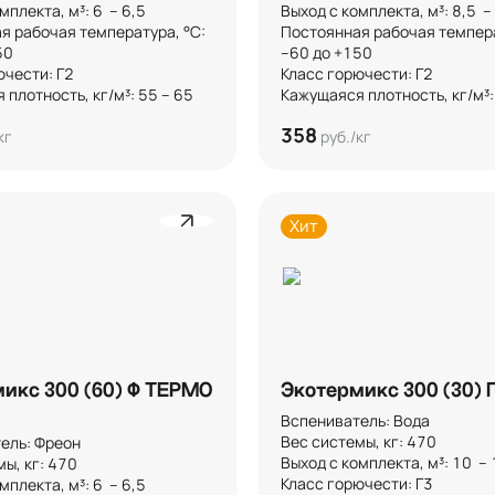
плекта, м³: 6  – 6,5 

Выход с комплекта, м³: 8,5  – 9
я рабочая температура, °C: 
Постоянная рабочая температ


–60 до +150

чести: Г2

Класс горючести: Г2

плотность, кг/м³: 55 – 65
Кажущаяся плотность, кг/м³:
358
кг
руб./кг
Хит
икс 300 (60) Ф ТЕРМО
Экотермикс 300 (30) 
Вспениватель: Вода

Вес системы, кг: 470

ль: Фреон

Выход с комплекта, м³: 10  – 1
, кг: 470

Класс горючести: Г3

плекта, м³: 6  – 6,5 
