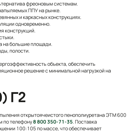
льтернатива фреоновым системам.
 напыляемых ППУ на рынке.
вянных и каркасных конструкциях.
оляции одновременно.
ия конструкций.
стыки.
а на большие площади.
ды, полости.
нергоэффективность объекта, обеспечить
ляционное решение с минимальной нагрузкой на
) Г2
напыления открытоячеистого пенополиуретана ЭТМ 600
ом по телефону
8 800 350-71-35
. Поставка
ошении 100:105 по массе, что обеспечивает