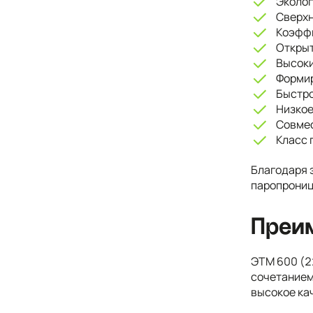
Эколог
Сверхн
Коэффи
Открыт
Высоки
Формир
Быстро
Низкое
Совмес
Класс 
Благодаря 
паропрониц
Преи
ЭТМ 600 (2
сочетанием
высокое ка