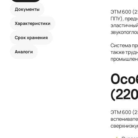
Документы
ЭТМ 600 (2
ППУ), пред
Характеристики
эластичный
звукопогло
Срок хранения
Система пр
Аналоги
также труд
промышленн
Осо
(220
ЭТМ 600 (2
вспенивате
сверхнизку