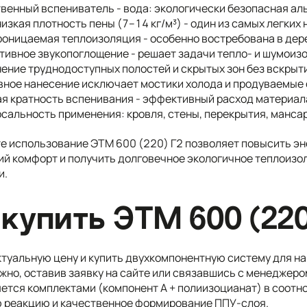
венный вспениватель - вода: экологически безопасная а
изкая плотность пены (7–14 кг/м³) - один из самых легких
оницаемая теплоизоляция - особенно востребована в дере
ивное звукопоглощение - решает задачи тепло- и шумоиз
ение труднодоступных полостей и скрытых зон без вскрыт
ное нанесение исключает мостики холода и продуваемые 
я кратность вспенивания - эффективный расход материал
сальность применения: кровля, стены, перекрытия, мансар
те использование ЭТМ 600 (220) Г2 позволяет повысить э
ий комфорт и получить долговечное экологичное теплоизо
и.
 купить ЭТМ 600 (220
ктуальную цену и купить двухкомпонентную систему для 
ожно, оставив заявку на сайте или связавшись с менеджер
ется комплектами (компонент А + полиизоцианат) в соотн
 реакцию и качественное формирование ППУ-слоя.