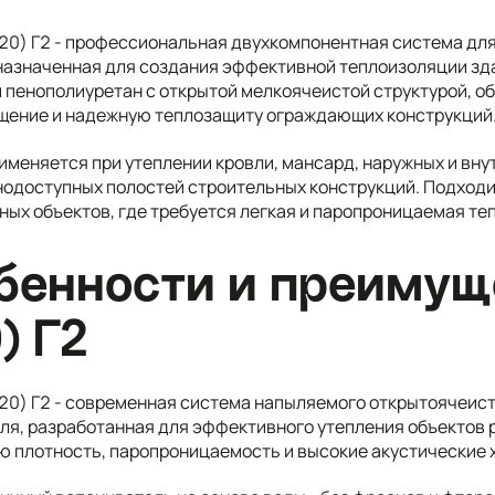
20) Г2 - профессиональная двухкомпонентная система дл
назначенная для создания эффективной теплоизоляции зд
 пенополиуретан с открытой мелкоячеистой структурой, 
щение и надежную теплозащиту ограждающих конструкций
именяется при утеплении кровли, мансард, наружных и вну
нодоступных полостей строительных конструкций. Подходит
ых объектов, где требуется легкая и паропроницаемая те
бенности и преимущ
) Г2
20) Г2 - современная система напыляемого открытоячеист
ля, разработанная для эффективного утепления объектов 
ю плотность, паропроницаемость и высокие акустические 