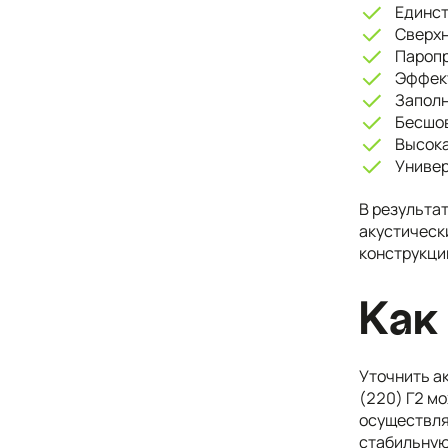
Единст
Сверхн
Паропр
Эффект
Заполн
Бесшов
Высока
Универ
В результа
акустическ
конструкци
Как
Уточнить а
(220) Г2 м
осуществля
стабильную