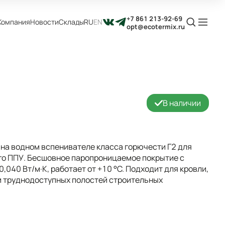
+7 861 213-92-69
Компания
Новости
Склады
RU
EN
opt@ecotermix.ru
В наличии
на водном вспенивателе класса горючести Г2 для
о ППУ. Бесшовное паропроницаемое покрытие с
040 Вт/м·К, работает от +10 °C. Подходит для кровли,
 и труднодоступных полостей строительных