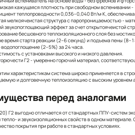
ичный вспениватель на основе воды - без фреонов и фтор
изкая кажущаяся плотность при свободном вспенивании - 7
циент теплопроводности 0,036–0,040 Вт/м·К, обеспечив
ая мелкоячеистая структура с паропроницаемостью - мате
й звукопоглощающий эффект за счет открытоячеистой стр
ование бесшовного теплоизоляционного слоя без мостико
е время старта реакции (2–6 секунд) и подъема пены (8–1
 водопоглощение (2–5%) за 24 часа.
тимость с установками высокого и низкого давления.
горючести Г2 - умеренно горючий материал, соответствую
этим характеристикам система широко применяется в стро
аемую и долговечную теплоизоляцию с высоким уровнем а
мущества перед аналогами
20) Г2 выгодно отличается от стандартных ППУ-систем эк
 тепло- и звукоизоляционных свойств в одном материале.
чество покрытия при работе в стандартных условиях.