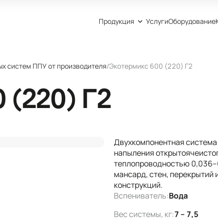
Продукция
Услуги
Оборудование
ых систем ППУ от производителя
/
Экотермикс 600 (220) Г2
 (220) Г2
Двухкомпонентная система 
напыления открытоячеистог
теплопроводностью 0,036–0,
мансард, стен, перекрытий
конструкций.
Вспениватель:
Вода
Вес системы, кг:
7 – 7,5